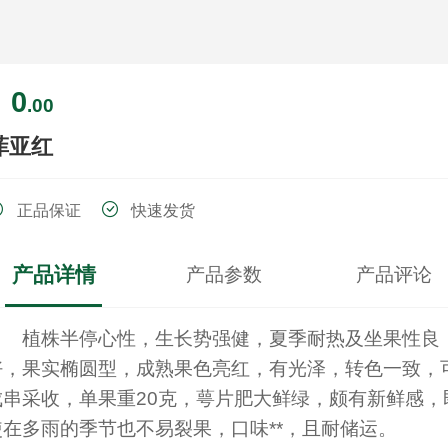
0
￥
.00
菲亚红
正品保证
快速发货
产品详情
产品参数
产品评论
植株半停心性，生长势强健，夏季耐热及坐果性良
好，果实椭圆型，成熟果色亮红，有光泽，转色一致，
成串采收，单果重20克，萼片肥大鲜绿，颇有新鲜感，
使在多雨的季节也不易裂果，口味**，且耐储运。